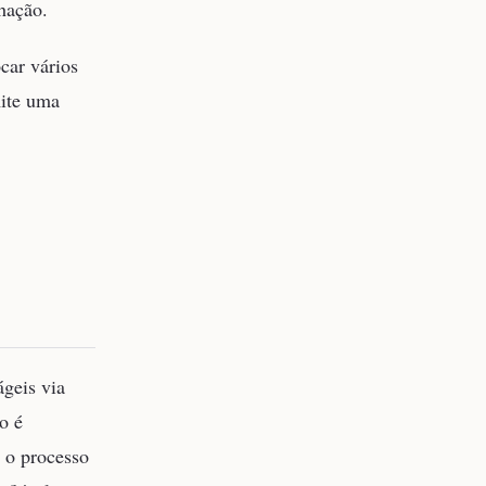
hação.
car vários
mite uma
ágeis via
o é
 o processo