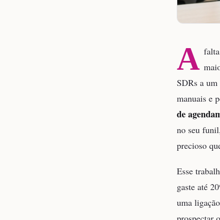
A
falt
maio
SDRs a um c
manuais e p
de agenda
no seu funi
precioso que
Esse trabal
gaste até 2
uma ligação
prospectar 