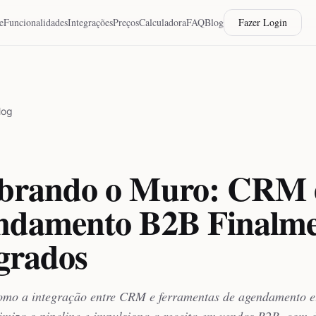
e
Funcionalidades
Integrações
Preços
Calculadora
FAQ
Blog
Fazer Login
log
brando o Muro: CRM 
ndamento B2B Finalme
grados
mo a integração entre CRM e ferramentas de agendamento e