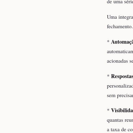
de uma séri
Uma integraç
fechamento.
Automação
*
automaticam
acionadas s
Respostas
*
personaliza
sem precisar
Visibilid
*
quantas reu
a taxa de c