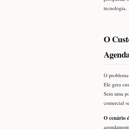
tecnologia.
O Cust
Agend
O problema 
Ele gera cus
Sem uma pon
comercial se
O cenário é
agendamento