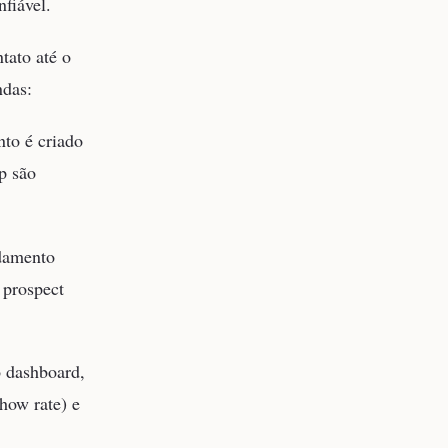
fiável.
tato até o
ndas:
to é criado
p são
damento
 prospect
 dashboard,
how rate) e