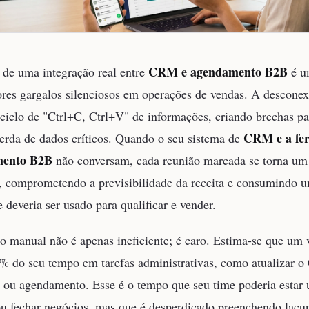
CRM e agendamento B2B
a de uma integração real entre
é u
res gargalos silenciosos em operações de vendas. A desconex
iclo de "Ctrl+C, Ctrl+V" de informações, criando brechas pa
CRM e a fe
erda de dados críticos. Quando o seu sistema de
mento B2B
não conversam, cada reunião marcada se torna um
l, comprometendo a previsibilidade da receita e consumindo 
 deveria ser usado para qualificar e vender.
ho manual não é apenas ineficiente; é caro. Estima-se que um
0% do seu tempo em tarefas administrativas, como atualizar 
 ou agendamento. Esse é o tempo que seu time poderia estar 
ou fechar negócios, mas que é desperdiçado preenchendo lacu