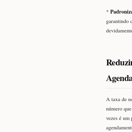
Padroniz
*
garantindo 
devidamente
Reduzi
Agend
A taxa de 
número que 
vezes é um 
agendamento