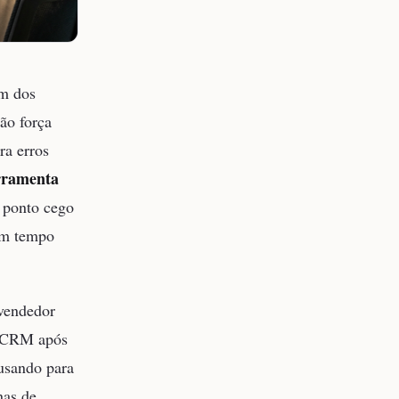
m dos
ão força
ra erros
rramenta
 ponto cego
um tempo
 vendedor
o CRM após
usando para
nas de