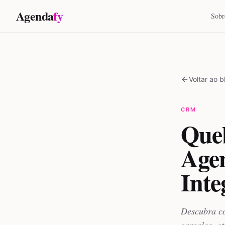
Agenda
fy
Sobr
Voltar ao b
CRM
Que
Age
Inte
Descubra co