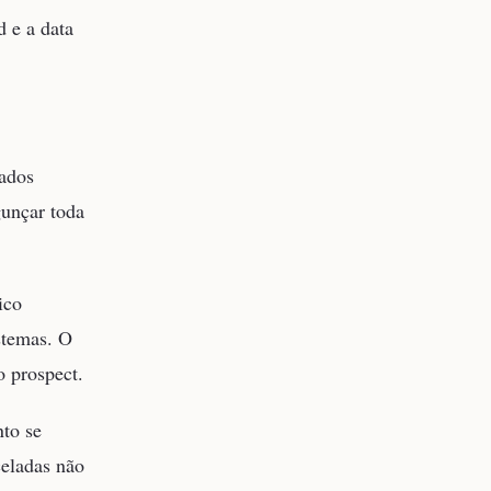
d e a data
ados
unçar toda
ico
stemas. O
o prospect.
to se
eladas não