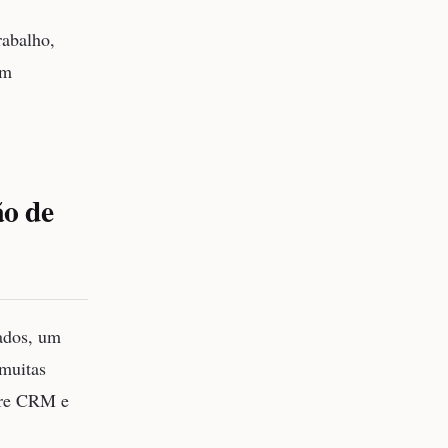
abalho,
am
o de
ados, um
 muitas
tre CRM e