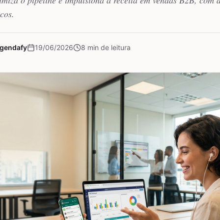
timiza o pipeline e impulsiona a receita em vendas B2B, com 
cos.
Agendafy
19/06/2026
8
min de leitura