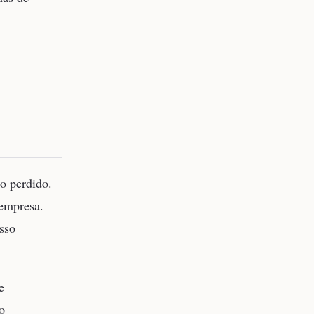
o perdido.
 empresa.
sso
e
o