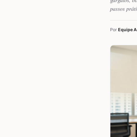
gargalos, o
passos práti
Por
Equipe 